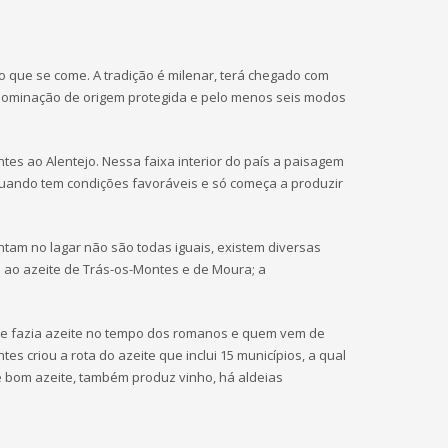
o que se come. A tradição é milenar, terá chegado com
nominação de origem protegida e pelo menos seis modos
es ao Alentejo. Nessa faixa interior do país a paisagem
 quando tem condições favoráveis e só começa a produzir
untam no lagar não são todas iguais, existem diversas
l ao azeite de Trás-os-Montes e de Moura; a
i se fazia azeite no tempo dos romanos e quem vem de
s criou a rota do azeite que inclui 15 municípios, a qual
de bom azeite, também produz vinho, há aldeias