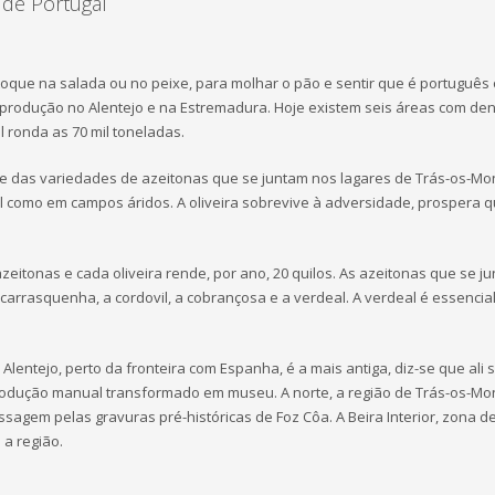
 de Portugal
oque na salada ou no peixe, para molhar o pão e sentir que é português 
produção no Alentejo e na Estremadura. Hoje existem seis áreas com de
l ronda as 70 mil toneladas.
e das variedades de azeitonas que se juntam nos lagares de Trás-os-Mont
til como em campos áridos. A oliveira sobrevive à adversidade, prospera
azeitonas e cada oliveira rende, por ano, 20 quilos. As azeitonas que se j
carrasquenha, a cordovil, a cobrançosa e a verdeal. A verdeal é essencia
Alentejo, perto da fronteira com Espanha, é a mais antiga, diz-se que al
produção manual transformado em museu. A norte, a região de Trás-os-Monte
assagem pelas gravuras pré-históricas de Foz Côa. A Beira Interior, zona 
 a região.