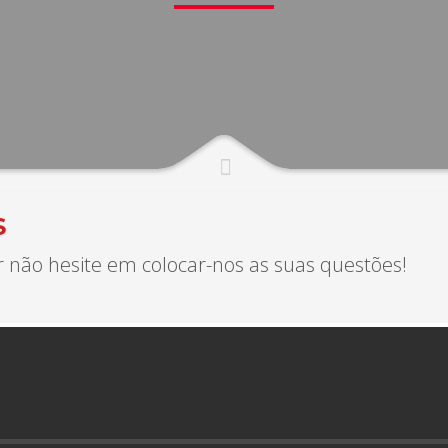
S
r não hesite em colocar-nos as suas questões!