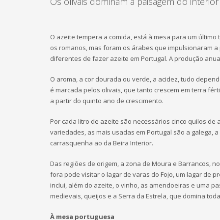
Os olivais dominam a paisagem do interior
O azeite tempera a comida, está à mesa para um último t
os romanos, mas foram os árabes que impulsionaram a 
diferentes de fazer azeite em Portugal. A produção anua
O aroma, a cor dourada ou verde, a acidez, tudo depend
é marcada pelos olivais, que tanto crescem em terra fér
a partir do quinto ano de crescimento.
Por cada litro de azeite são necessários cinco quilos de 
variedades, as mais usadas em Portugal são a galega, a 
carrasquenha ao da Beira Interior.
Das regiões de origem, a zona de Moura e Barrancos, no 
fora pode visitar o lagar de varas do Fojo, um lagar de 
inclui, além do azeite, o vinho, as amendoeiras e uma p
medievais, queijos e a Serra da Estrela, que domina toda
À mesa portuguesa