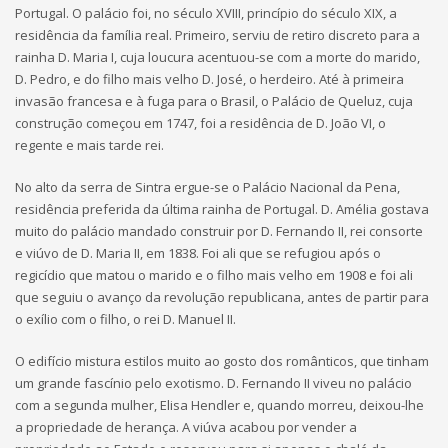
Portugal. O palácio foi, no século XVIII, princípio do século XIX, a
residência da família real. Primeiro, serviu de retiro discreto para a
rainha D. Maria I, cuja loucura acentuou-se com a morte do marido,
D. Pedro, e do filho mais velho D. José, o herdeiro. Até à primeira
invasão francesa e à fuga para o Brasil, o Palácio de Queluz, cuja
construção começou em 1747, foi a residência de D. João VI, o
regente e mais tarde rei.
No alto da serra de Sintra ergue-se o Palácio Nacional da Pena,
residência preferida da última rainha de Portugal. D. Amélia gostava
muito do palácio mandado construir por D. Fernando II, rei consorte
e viúvo de D. Maria II, em 1838. Foi ali que se refugiou após o
regicídio que matou o marido e o filho mais velho em 1908 e foi ali
que seguiu o avanço da revolução republicana, antes de partir para
o exílio com o filho, o rei D. Manuel II.
O edifício mistura estilos muito ao gosto dos românticos, que tinham
um grande fascínio pelo exotismo. D. Fernando II viveu no palácio
com a segunda mulher, Elisa Hendler e, quando morreu, deixou-lhe
a propriedade de herança. A viúva acabou por vender a