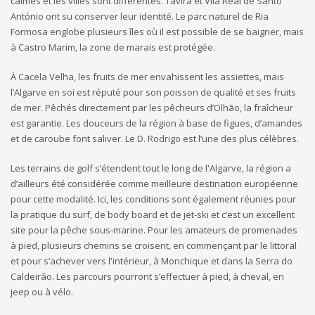
calmes et les villes sont différentes. Tavira et Vila Real de Santo
António ont su conserver leur identité. Le parc naturel de Ria
Formosa englobe plusieurs îles où il est possible de se baigner, mais
à Castro Marim, la zone de marais est protégée.
À Cacela Velha, les fruits de mer envahissent les assiettes, mais
l’Algarve en soi est réputé pour son poisson de qualité et ses fruits
de mer. Pêchés directement par les pêcheurs d’Olhão, la fraîcheur
est garantie. Les douceurs de la région à base de figues, d’amandes
et de caroube font saliver. Le D. Rodrigo est l’une des plus célèbres.
Les terrains de golf s’étendent tout le long de l'Algarve, la région a
d’ailleurs été considérée comme meilleure destination européenne
pour cette modalité. Ici, les conditions sont également réunies pour
la pratique du surf, de body board et de jet-ski et c’est un excellent
site pour la pêche sous-marine. Pour les amateurs de promenades
à pied, plusieurs chemins se croisent, en commençant par le littoral
et pour s’achever vers l'intérieur, à Monchique et dans la Serra do
Caldeirão. Les parcours pourront s’effectuer à pied, à cheval, en
jeep ou à vélo.