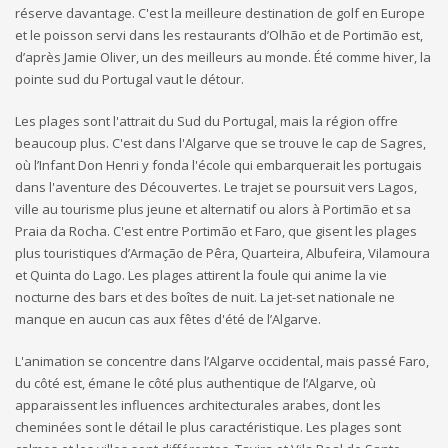
réserve davantage. C'est la meilleure destination de golf en Europe
et le poisson servi dans les restaurants d’Olhão et de Portimão est,
d’après Jamie Oliver, un des meilleurs au monde. Été comme hiver, la
pointe sud du Portugal vaut le détour.
Les plages sont l'attrait du Sud du Portugal, mais la région offre
beaucoup plus. C'est dans l'Algarve que se trouve le cap de Sagres,
où l’Infant Don Henri y fonda l'école qui embarquerait les portugais
dans l'aventure des Découvertes. Le trajet se poursuit vers Lagos,
ville au tourisme plus jeune et alternatif ou alors à Portimão et sa
Praia da Rocha. C'est entre Portimão et Faro, que gisent les plages
plus touristiques d’Armação de Pêra, Quarteira, Albufeira, Vilamoura
et Quinta do Lago. Les plages attirent la foule qui anime la vie
nocturne des bars et des boîtes de nuit. La jet-set nationale ne
manque en aucun cas aux fêtes d'été de l’Algarve.
L'animation se concentre dans l’Algarve occidental, mais passé Faro,
du côté est, émane le côté plus authentique de l’Algarve, où
apparaissent les influences architecturales arabes, dont les
cheminées sont le détail le plus caractéristique. Les plages sont